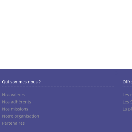
Qui sommes nous ?
Offr
Nos valeurs
Les 
Nos adhérents
Les 
Nos missions
La p
Notre organisation
Partenaires