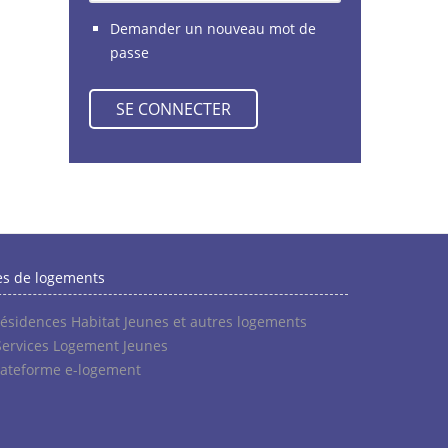
Demander un nouveau mot de
passe
es de logements
résidences Habitat Jeunes et autres logements
Services Logement Jeunes
lateforme e-logement