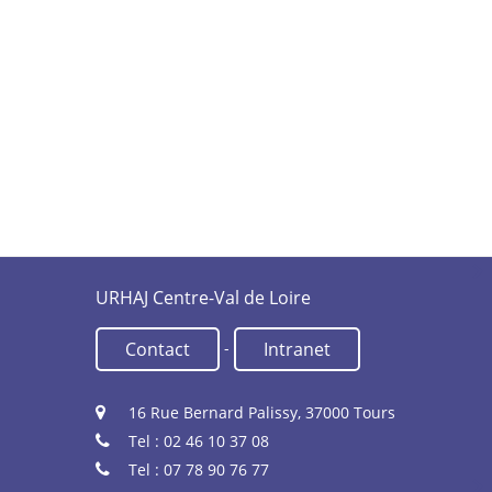
URHAJ Centre-Val de Loire
-
Contact
Intranet
16 Rue Bernard Palissy, 37000 Tours
Tel : 02 46 10 37 08
Tel : 07 78 90 76 77