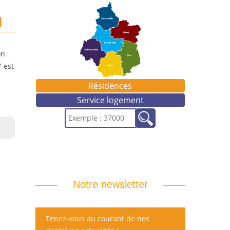
H
on
" est
Résidences
Service logement
Notre newsletter
Tenez-vous au courant de nos