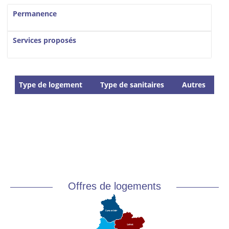
Vertical Tabs
Permanence
Services proposés
Type de logement
Type de sanitaires
Autres
Offres de logements