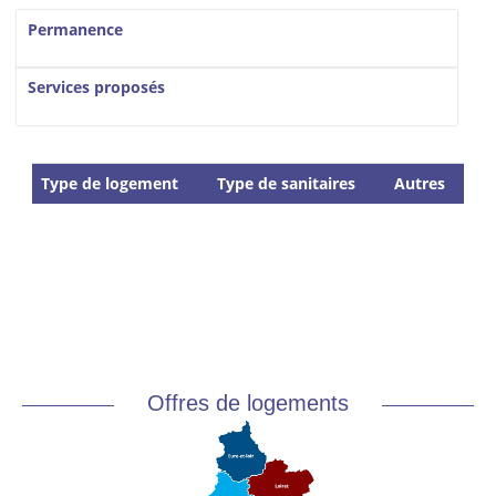
Vertical Tabs
Permanence
Services proposés
Type de logement
Type de sanitaires
Autres
Offres de logements