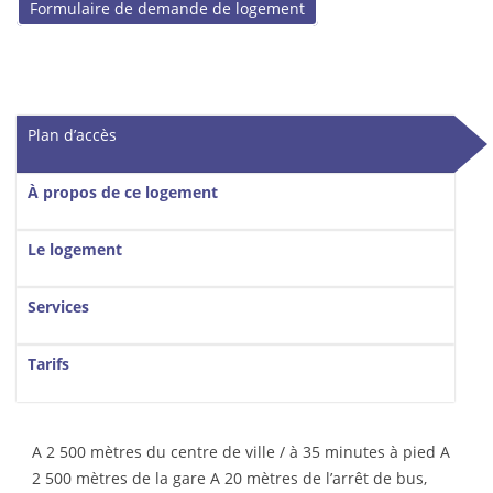
Formulaire de demande de logement
Vertical Tabs
Plan d’accès
(onglet actif)
À propos de ce logement
Le logement
Services
Tarifs
A 2 500 mètres du centre de ville / à 35 minutes à pied A
2 500 mètres de la gare A 20 mètres de l’arrêt de bus,