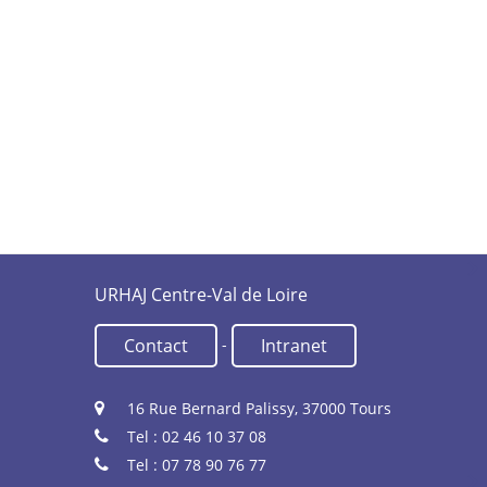
URHAJ Centre-Val de Loire
-
Contact
Intranet
16 Rue Bernard Palissy, 37000 Tours
Tel : 02 46 10 37 08
Tel : 07 78 90 76 77