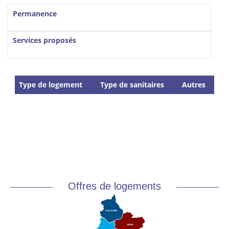
Vertical Tabs
Permanence
Services proposés
Type de logement
Type de sanitaires
Autres
Offres de logements