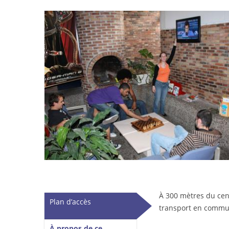
À 300 mètres du cent
Vertical Tabs
Plan d’accès
transport en commu
(onglet actif)
À propos de ce