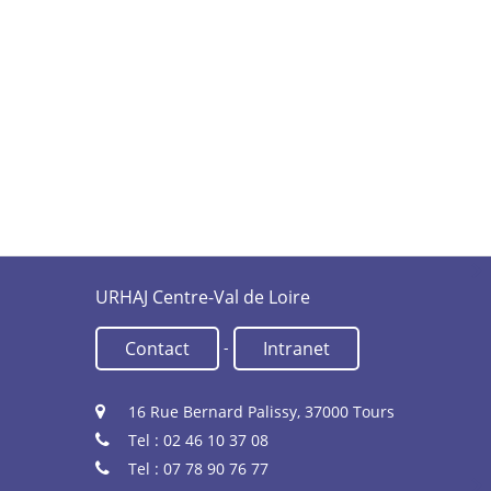
URHAJ Centre-Val de Loire
-
Contact
Intranet
16 Rue Bernard Palissy, 37000 Tours
Tel : 02 46 10 37 08
Tel : 07 78 90 76 77