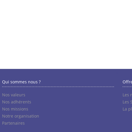
Qui sommes nous ?
Offr
Nos valeurs
Les 
Nos adhérents
Les 
Nos missions
La p
Notre organisation
Partenaires