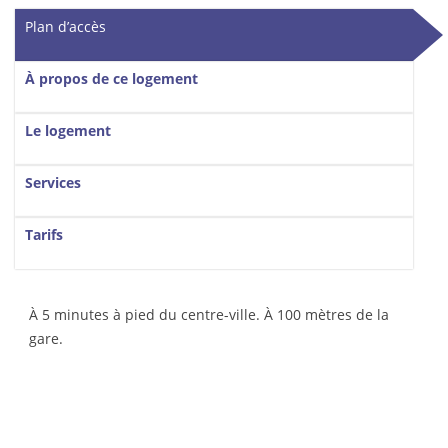
Vertical Tabs
Plan d’accès
(onglet actif)
À propos de ce logement
Le logement
Services
Tarifs
À 5 minutes à pied du centre-ville. À 100 mètres de la
gare.