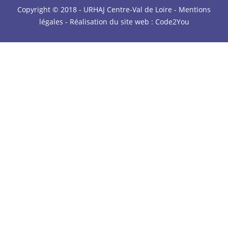
Copyright © 2018 - URHAJ Centre-Val de Loire -
Mentions
légales
- Réalisation du site web :
Code2You