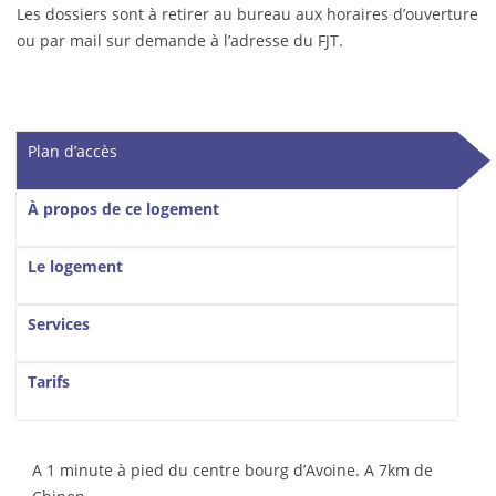
Les dossiers sont à retirer au bureau aux horaires d’ouverture
ou par mail sur demande à l’adresse du FJT.
Vertical Tabs
Plan d’accès
(onglet actif)
À propos de ce logement
Le logement
Services
Tarifs
A 1 minute à pied du centre bourg d’Avoine. A 7km de