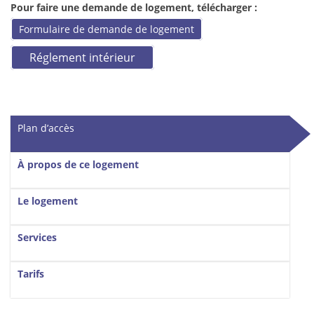
Pour faire une demande de logement, télécharger :
Formulaire de demande de logement
Réglement intérieur
Vertical Tabs
Plan d’accès
(onglet actif)
À propos de ce logement
Le logement
Services
Tarifs