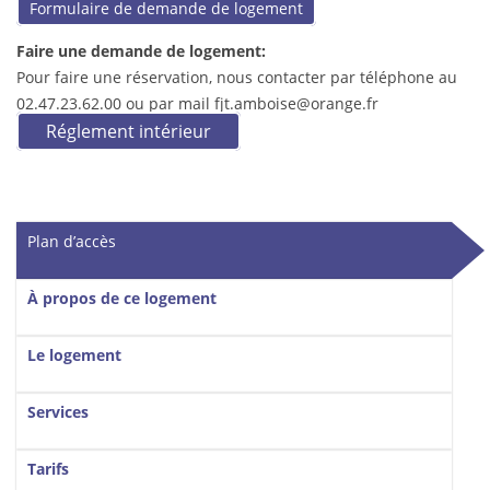
Formulaire de demande de logement
Faire une demande de logement:
Pour faire une réservation, nous contacter par téléphone au
02.47.23.62.00 ou par mail fjt.amboise@orange.fr
Réglement intérieur
Vertical Tabs
Plan d’accès
(onglet actif)
À propos de ce logement
Le logement
Services
Tarifs