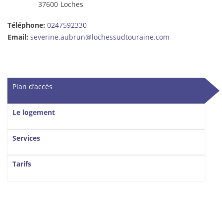
37600
Loches
Téléphone:
0247592330
Email:
severine.aubrun@lochessudtouraine.com
Vertical Tabs
Plan d’accès
(onglet actif)
Le logement
Services
Tarifs