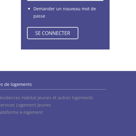
Demander un nouveau mot de
passe
es de logements
résidences Habitat Jeunes et autres logements
Services Logement Jeunes
lateforme e-logement