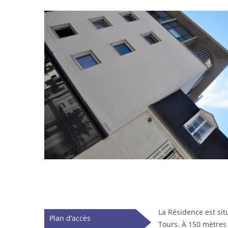
La Résidence est sit
Vertical Tabs
Plan d’accès
Tours. À 150 mètres du Tramway (Arrêt Gare de Tour