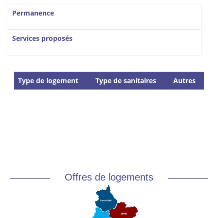
Vertical Tabs
Permanence
Services proposés
Type de logement
Type de sanitaires
Autres
Offres de logements