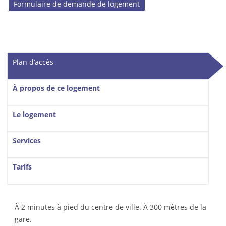
Formulaire de demande de logement
Vertical Tabs
Plan d’accès
(onglet actif)
À propos de ce logement
Le logement
Services
Tarifs
À 2 minutes à pied du centre de ville. À 300 mètres de la
gare.