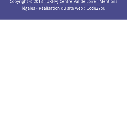
Copyright © 2018 - URHAJ Centre-Val de Loire -
Mentions
légales
- Réalisation du site web :
Code2You