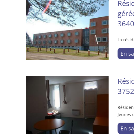
Rési
géré
3640
La résid
En sa
Rési
3752
Résiden
Jeunes d
En sa