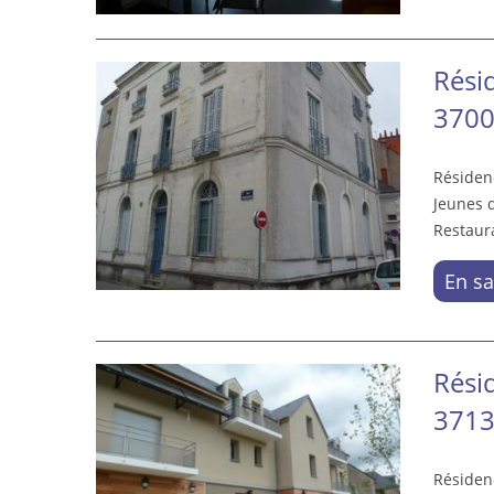
Rési
3700
Résiden
Jeunes d
Restaura
En sa
Rési
3713
Résiden