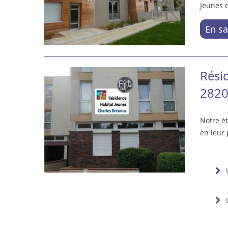
Jeunes d
En sa
Rési
2820
Notre ét
en leur 