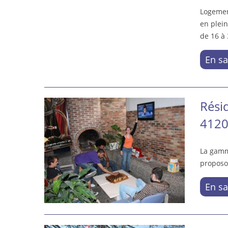
Logement
en plein
de 16 à 
En sa
Rési
4120
La gamm
proposo
En sa