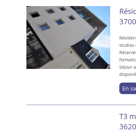
Rési
3700
Résiden
studios
Réservée
formatio
Séjour a
disponib
En sa
T3 m
3620