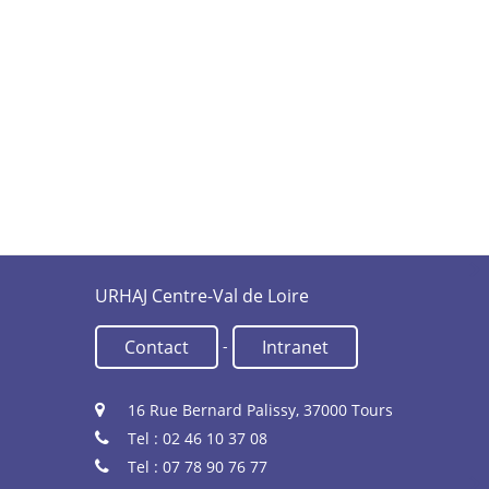
URHAJ Centre-Val de Loire
-
Contact
Intranet
16 Rue Bernard Palissy, 37000 Tours
Tel : 02 46 10 37 08
Tel : 07 78 90 76 77