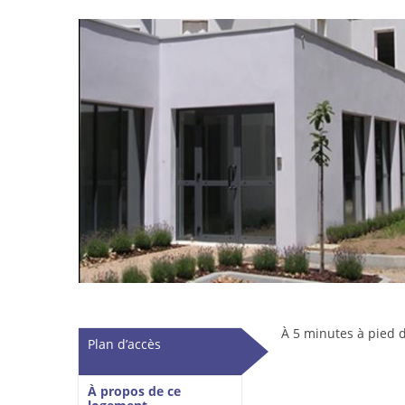
À 5 minutes à pied d
Vertical Tabs
Plan d’accès
(onglet actif)
À propos de ce