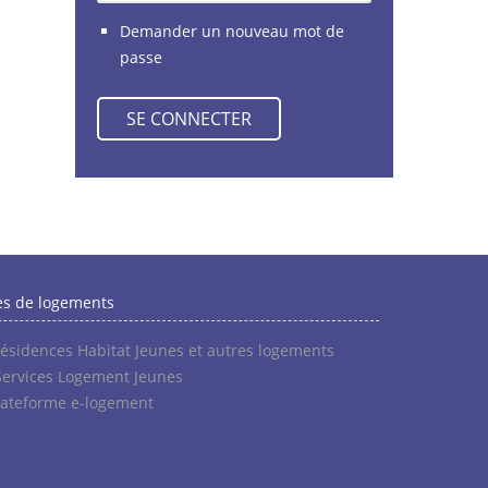
Demander un nouveau mot de
passe
es de logements
résidences Habitat Jeunes et autres logements
Services Logement Jeunes
lateforme e-logement