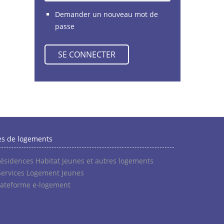
Demander un nouveau mot de
passe
es de logements
résidences Habitat Jeunes et autres logements
Services Logement Jeunes
lateforme e-logement