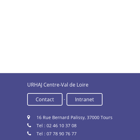
URHAJ Centre-Val de Loire
-
Contact
Intranet
16 Rue Bernard Palissy, 37000 Tours
Tel : 02 46 10 37 08
Tel : 07 78 90 76 77